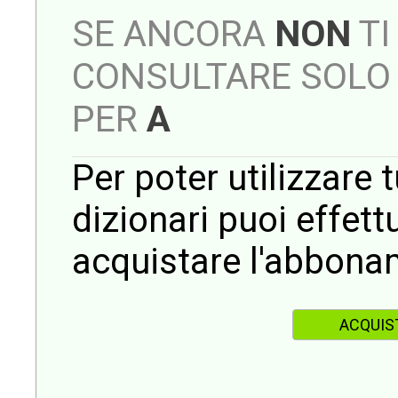
SE ANCORA
NON
TI
CONSULTARE SOLO 
PER
A
Per poter utilizzare t
dizionari puoi effet
acquistare l'abbona
ACQUIS