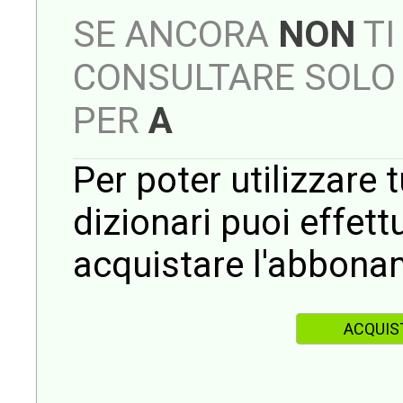
SE ANCORA
NON
TI
CONSULTARE SOLO 
PER
A
Per poter utilizzare t
dizionari puoi effet
acquistare l'abbona
ACQUIS