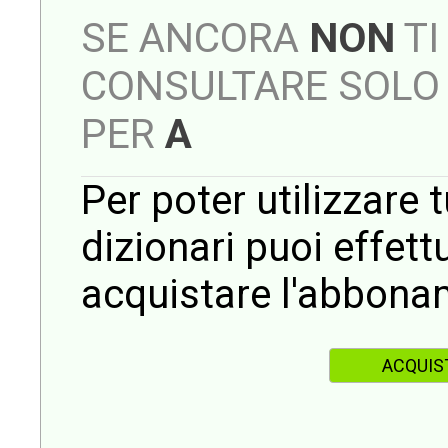
SE ANCORA
NON
TI
CONSULTARE SOLO 
PER
A
Per poter utilizzare t
dizionari puoi effet
acquistare l'abbona
ACQUIS