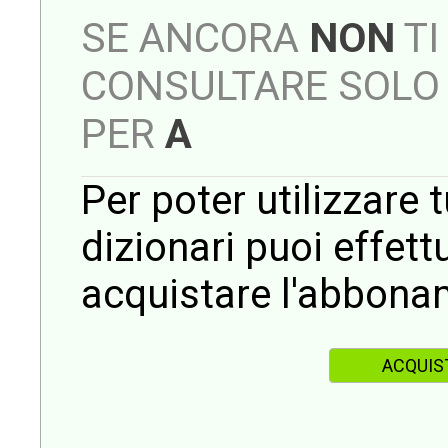
SE ANCORA
NON
TI
CONSULTARE SOLO 
PER
A
Per poter utilizzare t
dizionari puoi effet
acquistare l'abbona
ACQUIS