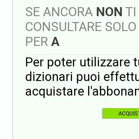
SE ANCORA
NON
TI
CONSULTARE SOLO 
PER
A
Per poter utilizzare t
dizionari puoi effet
acquistare l'abbona
ACQUIS