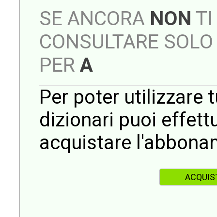
SE ANCORA
NON
TI
CONSULTARE SOLO 
PER
A
Per poter utilizzare t
dizionari puoi effet
acquistare l'abbona
ACQUIS