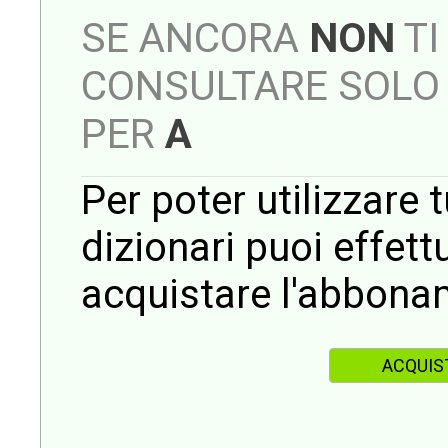
SE ANCORA
NON
TI
CONSULTARE SOLO 
PER
A
Per poter utilizzare t
dizionari puoi effet
acquistare l'abbona
ACQUIS