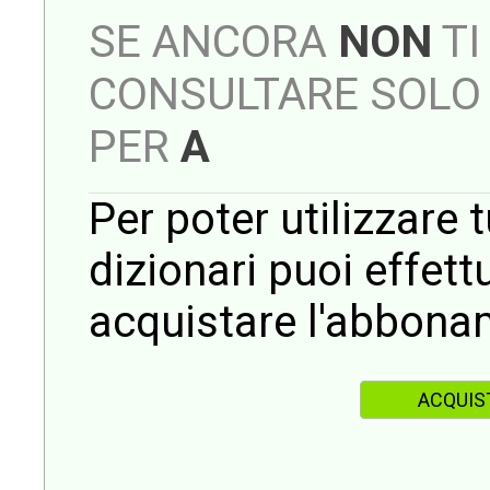
SE ANCORA
NON
TI
CONSULTARE SOLO 
PER
A
Per poter utilizzare t
dizionari puoi effet
acquistare l'abbona
ACQUIS