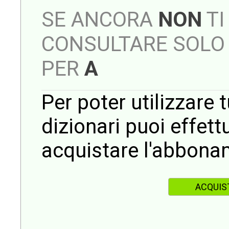
SE ANCORA
NON
TI
CONSULTARE SOLO 
PER
A
Per poter utilizzare t
dizionari puoi effet
acquistare l'abbona
ACQUIS