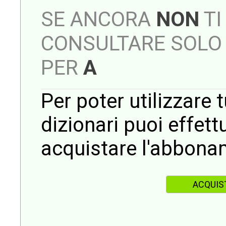
SE ANCORA
NON
TI
CONSULTARE SOLO 
PER
A
Per poter utilizzare t
dizionari puoi effet
acquistare l'abbona
ACQUIS