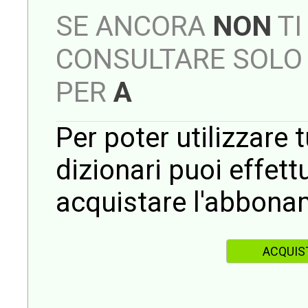
SE ANCORA
NON
TI
CONSULTARE SOLO 
PER
A
Per poter utilizzare t
dizionari puoi effet
acquistare l'abbona
ACQUIS