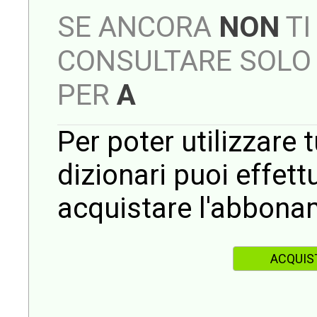
SE ANCORA
NON
TI
CONSULTARE SOLO 
PER
A
Per poter utilizzare t
dizionari puoi effet
acquistare l'abbona
ACQUIS