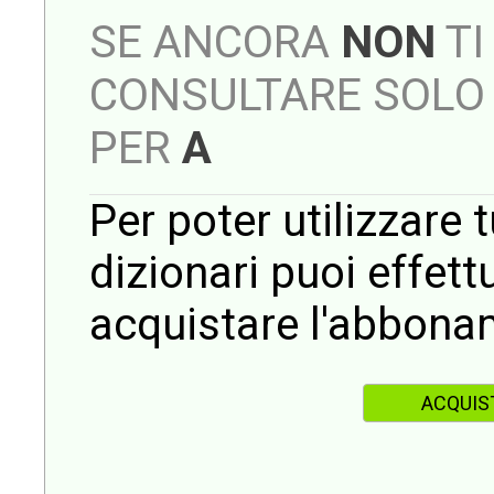
SE ANCORA
NON
TI
CONSULTARE SOLO 
PER
A
Per poter utilizzare t
dizionari puoi effet
acquistare l'abbona
ACQUIS