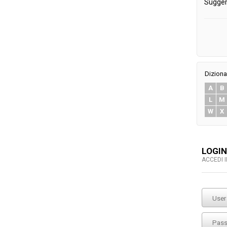
Sugger
Diziona
A
B
L
M
W
X
LOGIN
ACCEDI 