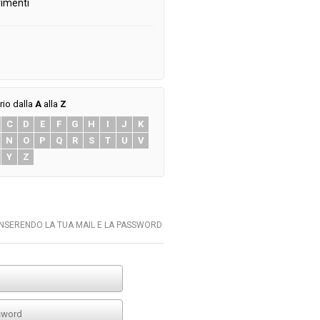
imenti
rio dalla
A
alla
Z
C
D
E
F
G
H
I
J
K
N
O
P
Q
R
S
T
U
V
Y
Z
INSERENDO LA TUA MAIL E LA PASSWORD