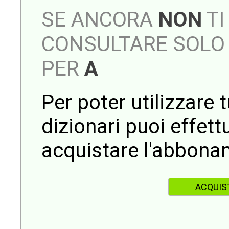
SE ANCORA
NON
TI
CONSULTARE SOLO 
PER
A
Per poter utilizzare t
dizionari puoi effet
acquistare l'abbona
ACQUIS