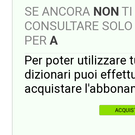
SE ANCORA
NON
TI
CONSULTARE SOLO 
PER
A
Per poter utilizzare t
dizionari puoi effet
acquistare l'abbona
ACQUIS