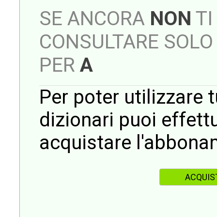
SE ANCORA
NON
TI
CONSULTARE SOLO 
PER
A
Per poter utilizzare t
dizionari puoi effet
acquistare l'abbona
ACQUIS