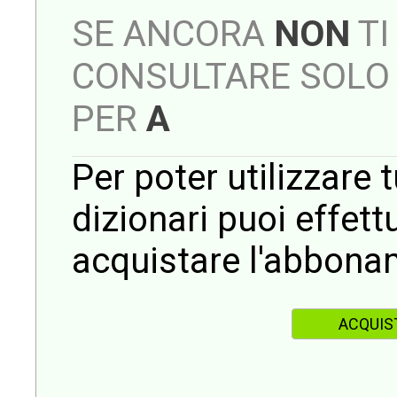
SE ANCORA
NON
TI
CONSULTARE SOLO 
PER
A
Per poter utilizzare t
dizionari puoi effet
acquistare l'abbona
ACQUIS