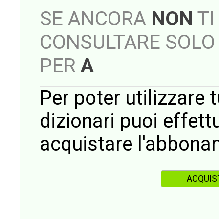
SE ANCORA
NON
TI
CONSULTARE SOLO 
PER
A
Per poter utilizzare t
dizionari puoi effet
acquistare l'abbona
ACQUIS