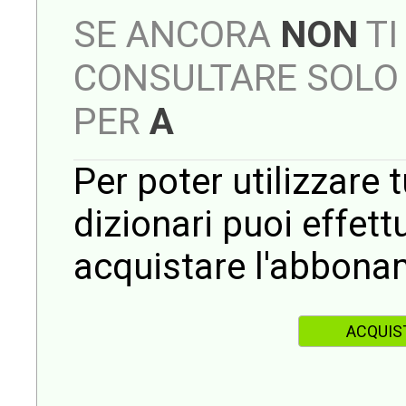
SE ANCORA
NON
TI
CONSULTARE SOLO 
PER
A
Per poter utilizzare t
dizionari puoi effet
acquistare l'abbona
ACQUIS